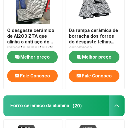
O desgaste cerâmico
Da rampa cerâmica de
de Al2O3 ZTA que
borracha dos forros
alinha o anti aço do
do desgaste telhas
impacto suportou de
cerâmicas
borracha
personalizadas do
Melhor preço
Melhor preço
desgaste
Fale Conosco
Fale Conosco
Forro cerâmico da alumina
(20)