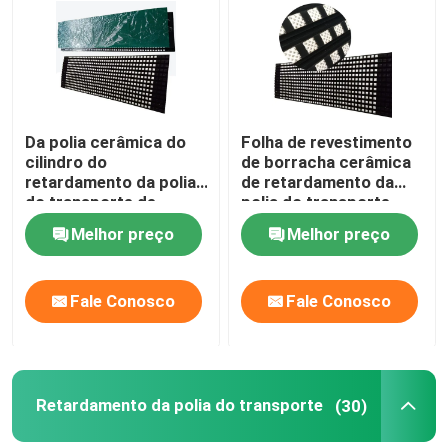
Quem Somos
Fábrica
Da polia cerâmica do
Folha de revestimento
cilindro do
de borracha cerâmica
retardamento da polia
de retardamento da
Controle de Qualidade
do transporte de
polia do transporte
correia retardamento
com camada de
Melhor preço
Melhor preço
de borracha
ligamento da NC
Fale Conosco
Fale Conosco
Fale Conosco
notícias
Forro cerâmico do desgaste
Retardamento da polia do transporte
(30)
Forro cerâmico da alumina