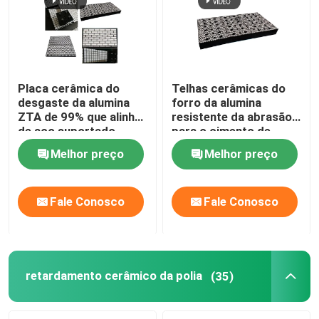
Placa cerâmica do
Telhas cerâmicas do
desgaste da alumina
forro da alumina
ZTA de 99% que alinha
resistente da abrasão
de aço suportado
para o cimento de
mineração
Melhor preço
Melhor preço
Fale Conosco
Fale Conosco
Casa
Produtos
retardamento cerâmico da polia
(35)
Vídeos