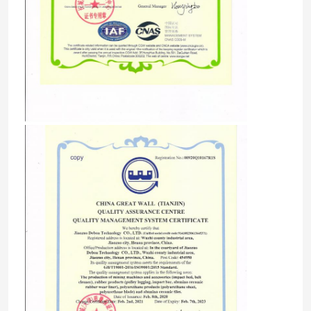
Quem Somos
Fábrica
Controle de Qualidade
Fale Conosco
notícias
Forro cerâmico do desgaste
Forro cerâmico da alumina