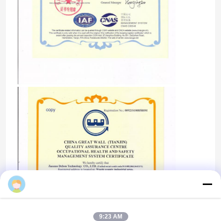
retardamento cerâmico da polia
Retardamento da polia do transporte
Placa da saia do transporte
placa dupla da saia do selo
Barras do impacto do transporte
cama do impacto do transporte
folha do poliuretano
9:23 AM