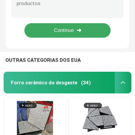
Desgaste alto vermelho alaranjado da lâmina da borda do arado de neve do poliuretano - resistente
Tipo e Diamond Grooved Rubber Lagging Sheet lisos para o rolo do transporte
retardamento cerâmico da polia
Retardamento pequeno de Diamond Groove Rubber Conveyor Pulley com camada de ligamento
Placa material da saia do transporte do derramamento da maioria contorno grosso do poliuretano de 8mm a de 20mm
Retardamento da polia do transporte
Folha de retardamento de borracha do cilindro de Diamond Pattern Conveyor Pulley Lagging 10 medidores
Placa da saia do transporte
OUTRAS CATEGORIAS DOS EUA
placa dupla da saia do selo
Forro cerâmico do desgaste
(34)
Barras do impacto do transporte
cama do impacto do transporte
folha do poliuretano