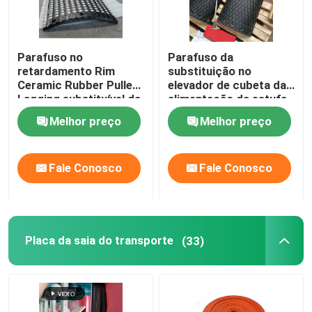
Parafuso no
Parafuso da
retardamento Rim
substituição no
Ceramic Rubber Pulley
elevador de cubeta da
Lagging substituível da
alimentação da estufa
polia do transporte
de Diamond Drum
Melhor preço
Melhor preço
Pulley Lagging For
Fale Conosco
Fale Conosco
Placa da saia do transporte
(33)