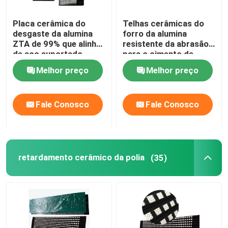
Placa cerâmica do
Telhas cerâmicas do
desgaste da alumina
forro da alumina
ZTA de 99% que alinha
resistente da abrasão
de aço suportado
para o cimento de
mineração
Melhor preço
Melhor preço
Fale Conosco
Fale Conosco
retardamento cerâmico da polia
(35)