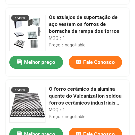
Os azulejos de suportação de
aço vestem os forros de
borracha da rampa dos forros
MOQ：1
Preço：negotiable
Melhor preço
Fale Conosco
O forro cerâmico da alumina
Casa
quente do Vulcanization soldou
forros cerâmicos industriais
para o mineral
MOQ：1
Produtos
Preço：negotiable
Vídeos
Melhor preço
Fale Conosco