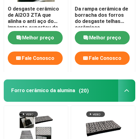
O desgaste cerâmico
Da rampa cerâmica de
Produto do poliuretano
de Al2O3 ZTA que
borracha dos forros
alinha o anti aço do
do desgaste telhas
impacto suportou de
cerâmicas
borracha
personalizadas do
Telhas cerâmicas do desgaste
Melhor preço
Melhor preço
desgaste
Líquido de limpeza da correia transportadora
Fale Conosco
Fale Conosco
Forro cerâmico da alumina
(20)