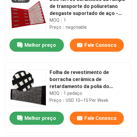
de transporte do poliuretano
desgaste suportado de aço -
forro resistente
MOQ：1
Preço：negotiable
Melhor preço
Fale Conosco
Folha de revestimento de
borracha cerâmica de
retardamento da polia do
transporte com camada de
MOQ：1 pedaço
ligamento da NC
Preço：USD 10~15 Per Week
Melhor preço
Fale Conosco