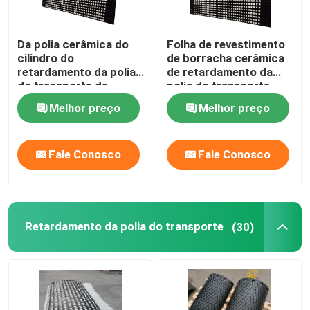
Da polia cerâmica do
Folha de revestimento
cilindro do
de borracha cerâmica
retardamento da polia
de retardamento da
do transporte de
polia do transporte
correia retardamento
com camada de
Melhor preço
Melhor preço
de borracha
ligamento da NC
Fale Conosco
Fale Conosco
Retardamento da polia do transporte
(30)