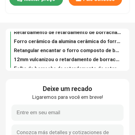
Retardamento de retardamento de borracha da corrediça do cilindro da polia do transporte de desenhos em espinha da polia da movimentação
Forro cerâmico da alumina cerâmica do forro da rampa para o transporte
Quem Somos
Retangular encantar o forro composto de borracha cerâmico dos azulejos altos da alumina
12mm vulcanizou o retardamento de borracha de ligamento da polia do cilindro do retardamento da polia do transporte da camada
Folha de borracha de retardamento do retardamento da polia do cilindro cerâmico NR SBR da alumina de 95%
Fábrica
Retardamento de ligamento do cilindro do transporte da camada da NC do retardamento de borracha cerâmico do transporte
Poliuretano de moldação que contorna a folha dupla do forro da placa da saia do selo
Controle de Qualidade
Vista - o forro resistente do poliuretano dos 10m 15m do produto do poliuretano da folha do uretano
Desgaste da abrasão - folha resistente do plutônio da folha do uretano do elastómetro do produto do poliuretano
Fale Conosco
Forro de borracha do desgaste do poliuretano do produto do poliuretano dos setores mineiros
Deixe um recado
Transfira a folha do forro do plutônio da folha do poliuretano da carcaça do ponto
notícias
Ligaremos para você em breve!
Tipo duplo poli contorno da placa Y da saia do selo do poliuretano do plutônio
Transporte preto do poliuretano que contorna o forro de borracha 2m*10m de contorno de borracha
Forro cerâmico do desgaste
Borracha da saia do poliuretano para o transporte que mina o transporte de materiais maioria
Desgaste alto - lâmina resistente do poliuretano do raspador da correia transportadora
Forro cerâmico da alumina