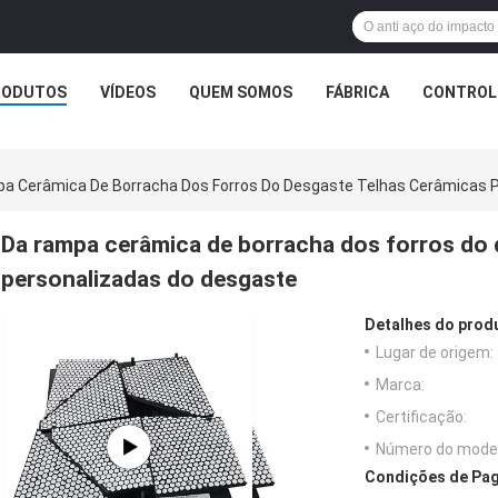
RODUTOS
VÍDEOS
QUEM SOMOS
FÁBRICA
CONTROLE
a Cerâmica De Borracha Dos Forros Do Desgaste Telhas Cerâmicas 
Da rampa cerâmica de borracha dos forros do 
personalizadas do desgaste
Detalhes do prod
Lugar de origem:
Marca:
Certificação:
Número do model
Condições de Pag