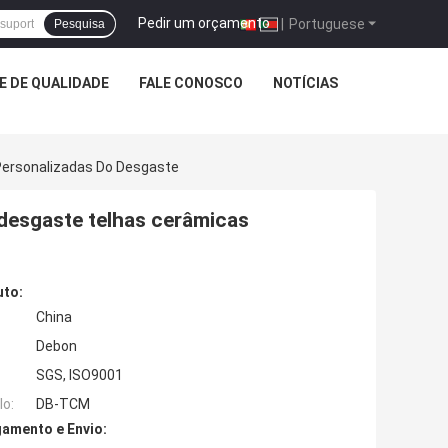
Pedir um orçamento
|
Portuguese
Pesquisa
 DE QUALIDADE
FALE CONOSCO
NOTÍCIAS
Personalizadas Do Desgaste
desgaste telhas cerâmicas
uto:
China
Debon
SGS, ISO9001
o:
DB-TCM
amento e Envio: