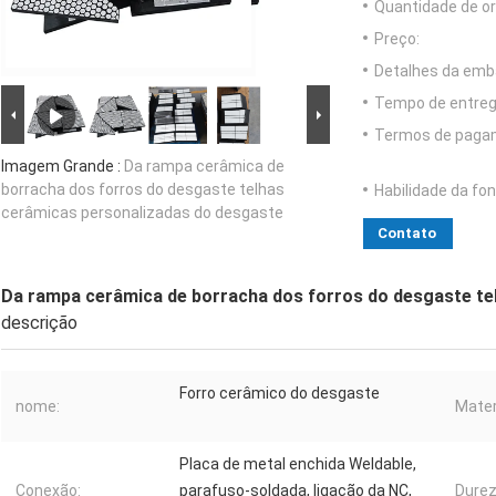
Quantidade de o
Preço:
Detalhes da emb
Tempo de entreg
Termos de paga
Imagem Grande :
Da rampa cerâmica de
borracha dos forros do desgaste telhas
Habilidade da fon
cerâmicas personalizadas do desgaste
Contato
Da rampa cerâmica de borracha dos forros do desgaste te
descrição
Forro cerâmico do desgaste
nome:
Mater
Placa de metal enchida Weldable,
Conexão:
parafuso-soldada, ligação da NC,
Durez