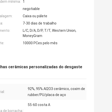
rdem mínima:
1
negotiable
alagem:
Caixa ou pálete
a:
7-30 dias de trabalho
mento:
L/C, D/A, D/P, T/T, Western Union,
MoneyGram
te:
10000 PCes pelo mês
lhas cerâmicas personalizadas do desgaste
92%, 95% AI2O3 cerâmico, coxim de
ial:
rubber/PU/placa de aço
55-60 costa A
a de borracha::