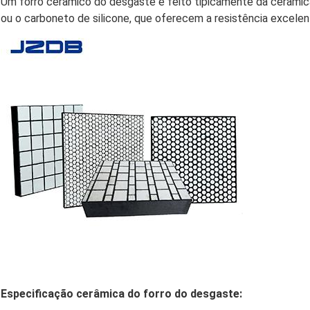
Um forro cerâmico do desgaste é feito tipicamente da cerâmica d
ou o carboneto de silicone, que oferecem a resistência excelent
Especificação cerâmica do forro do desgaste: