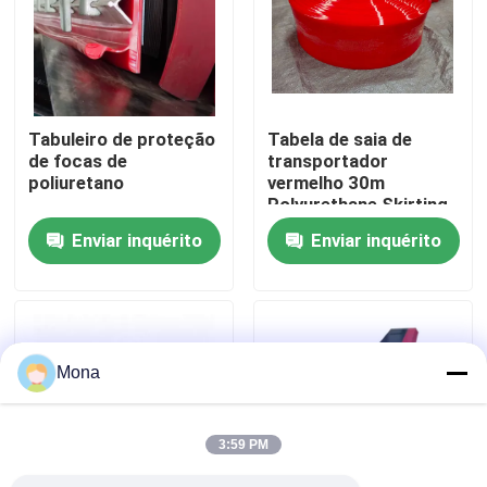
Quem Somos
Fábrica
Tabuleiro de proteção
Tabela de saia de
de focas de
transportador
poliuretano
vermelho 30m
Controle de Qualidade
Polyurethane Skirting
longa vida útil
Enviar inquérito
Enviar inquérito
Fale Conosco
notícias
Mona
Forro cerâmico do desgaste
3:59 PM
Forro cerâmico da alumina