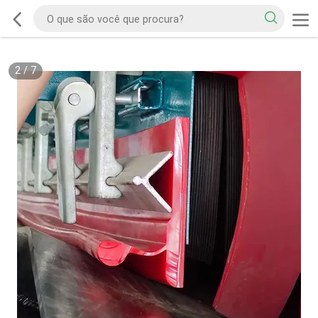
2
/
7