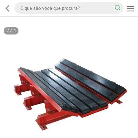
2
/
4