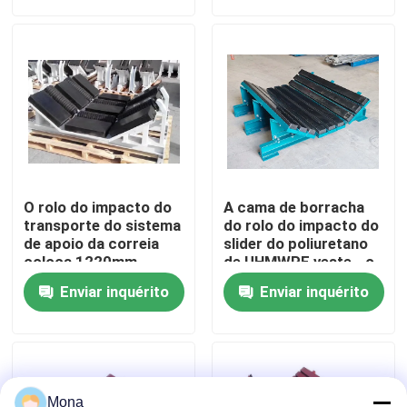
Quem Somos
Fábrica
Controle de Qualidade
O rolo do impacto do
A cama de borracha
Fale Conosco
transporte do sistema
do rolo do impacto do
de apoio da correia
slider do poliuretano
coloca 1220mm
de UHMWPE veste - o
1400mm 1500mm
amortecedor ajustável
notícias
Enviar inquérito
Enviar inquérito
resistente
Forro cerâmico do desgaste
Forro cerâmico da alumina
Mona