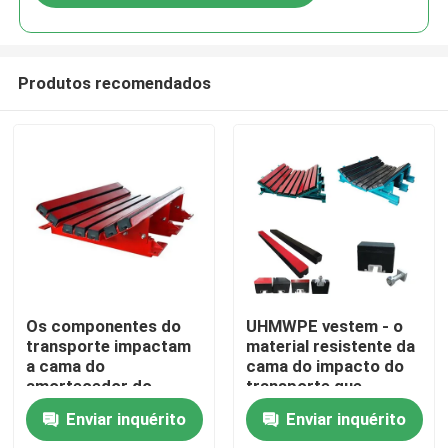
Produtos recomendados
Casa
Os componentes do
UHMWPE vestem - o
transporte impactam
material resistente da
a cama do
cama do impacto do
Produtos
amortecedor do
transporte que
transporte da cama
entrega para o setor
Enviar inquérito
Enviar inquérito
mineiro
Vídeos