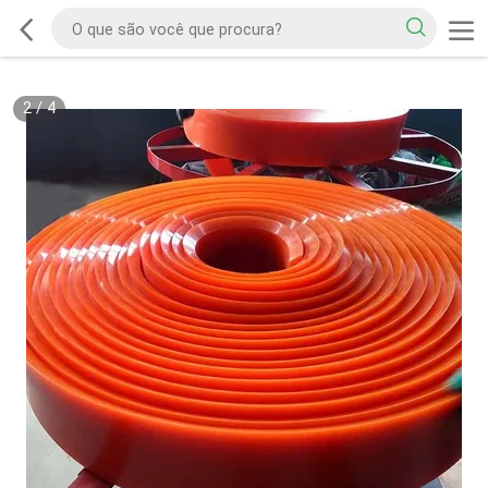
2
/
4