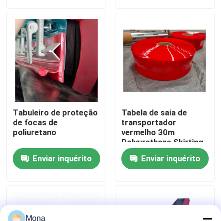
Quem Somos
Fábrica
Controle de Qualidade
Tabuleiro de proteção
Tabela de saia de
Fale Conosco
de focas de
transportador
poliuretano
vermelho 30m
Polyurethane Skirting
longa vida útil
notícias
Enviar inquérito
Enviar inquérito
Forro cerâmico do desgaste
Forro cerâmico da alumina
Mona