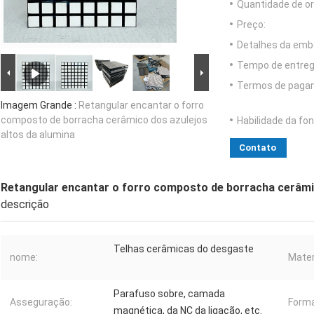
Quantidade de o
Preço:
Detalhes da emb
Tempo de entreg
Termos de paga
Imagem Grande :
Retangular encantar o forro
composto de borracha cerâmico dos azulejos
Habilidade da fon
altos da alumina
Contato
Retangular encantar o forro composto de borracha cerâmic
descrição
Telhas cerâmicas do desgaste
nome:
Mater
Parafuso sobre, camada
Asseguração:
Forma
magnética, da NC da ligação, etc.