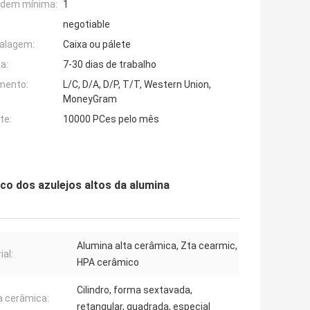
rdem mínima:
1
negotiable
alagem:
Caixa ou pálete
a:
7-30 dias de trabalho
mento:
L/C, D/A, D/P, T/T, Western Union,
MoneyGram
te:
10000 PCes pelo mês
o dos azulejos altos da alumina
Alumina alta cerâmica, Zta cearmic,
ial:
HPA cerâmico
Cilindro, forma sextavada,
 cerâmica:
retangular, quadrada, especial