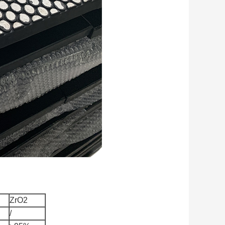
ZrO2
/