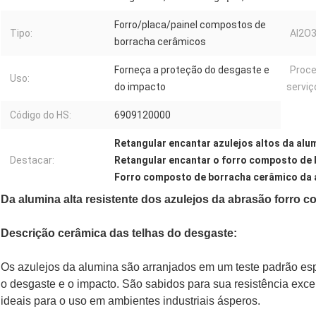
Forro/placa/painel compostos de
Tipo:
AI2O3
borracha cerâmicos
Forneça a proteção do desgaste e
Proc
Uso:
do impacto
serviç
Código do HS:
6909120000
Retangular encantar azulejos altos da alu
Destacar:
Retangular encantar o forro composto de
Forro composto de borracha cerâmico da a
Da alumina alta resistente dos azulejos da abrasão forro
Descrição cerâmica das telhas do desgaste:
Os azulejos da alumina são arranjados em um teste padrão esp
o desgaste e o impacto. São sabidos para sua resistência exc
ideais para o uso em ambientes industriais ásperos.