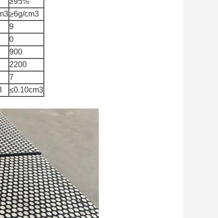
≥95%
cm3
≥6g/cm3
9
0
900
2200
7
3
≤0.10cm3