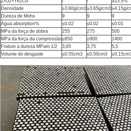
ZrO2+Ye2O3
/
/
≥23.5%
Densidade
≥3.60g/cm3
≥3.65g/cm3
≥4.15g/
Dureza de Mohs
9
9
9
Água absorption%
≤0.02
≤0.02
≤0.01
MPa da força de dobra
255
275
500
MPa da força da compressão
≥850
≥900
1400
Frature a dureza MPam 1/2
3,65
3,75
5,5
Volume do desgaste
≤0.55cm3
≤0.50cm3
≤0.15cm