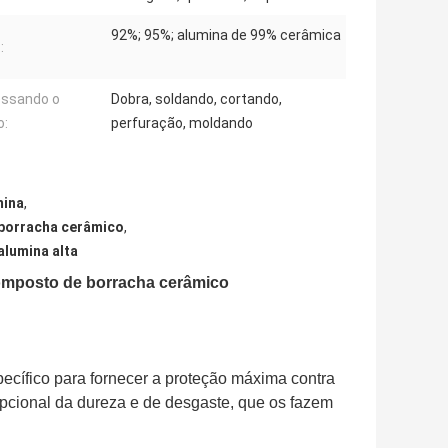
92%; 95%; alumina de 99% cerâmica
:
essando o
Dobra, soldando, cortando,
o:
perfuração, moldando
mina
,
 borracha cerâmico
,
lumina alta
 composto de borracha cerâmico
ecífico para fornecer a proteção máxima contra
epcional da dureza e de desgaste, que os fazem