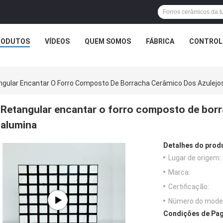
RODUTOS
VÍDEOS
QUEM SOMOS
FÁBRICA
CONTROLE
ngular Encantar O Forro Composto De Borracha Cerâmico Dos Azulejos
Retangular encantar o forro composto de borr
alumina
Detalhes do prod
Lugar de origem:
Marca:
Certificação:
Número do model
Condições de Pag