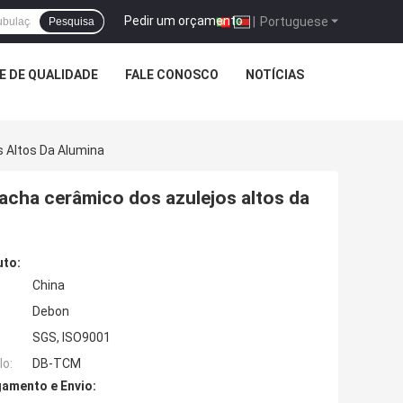
Pedir um orçamento
|
Portuguese
Pesquisa
 DE QUALIDADE
FALE CONOSCO
NOTÍCIAS
 Altos Da Alumina
acha cerâmico dos azulejos altos da
uto:
China
Debon
SGS, ISO9001
o:
DB-TCM
amento e Envio: