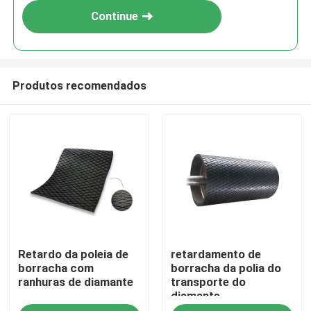
Continue
Produtos recomendados
Casa
Retardo da poleia de
retardamento de
Produtos
borracha com
borracha da polia do
ranhuras de diamante
transporte do
diamante
Vídeos