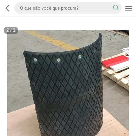
2
/
2