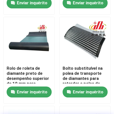
Enviar inquérito
Enviar inquérito
Quem Somos
Fábrica
Controle de Qualidade
Fale Conosco
Rolo de roleta de
Bolto substituível na
diamante preto de
polea de transporte
desempenho superior
de diamantes para
notícias
de 10 mm para
retardar a polea de
transportadores
acionamento
Enviar inquérito
Enviar inquérito
Forro cerâmico do desgaste
Forro cerâmico da alumina