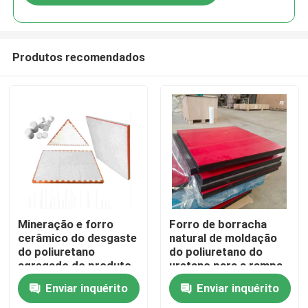
Produtos recomendados
Casa
Mineração e forro
Forro de borracha
cerâmico do desgaste
natural de moldação
do poliuretano
do poliuretano do
Produtos
agregado do produto
uretano para a rampa
do poliuretano
de transporte
Enviar inquérito
Enviar inquérito
Vídeos