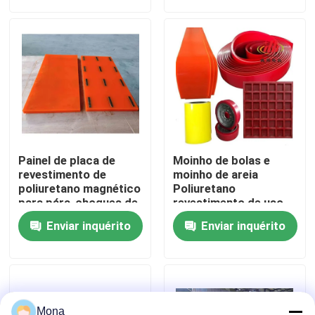
Quem Somos
Fábrica
Controle de Qualidade
Painel de placa de
Moinho de bolas e
Fale Conosco
revestimento de
moinho de areia
poliuretano magnético
Poliuretano
para pára-choques de
revestimento de uso
transportador,
de revestimento
notícias
Enviar inquérito
Enviar inquérito
colchão
Forro cerâmico do desgaste
Forro cerâmico da alumina
Mona