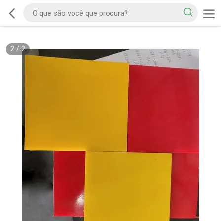
2
/
2