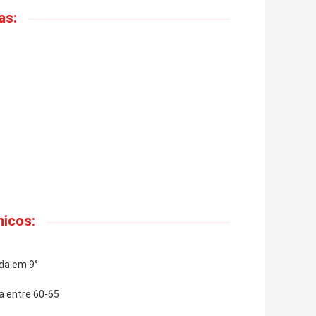
as:
icos:
da em 9°
a entre 60-65