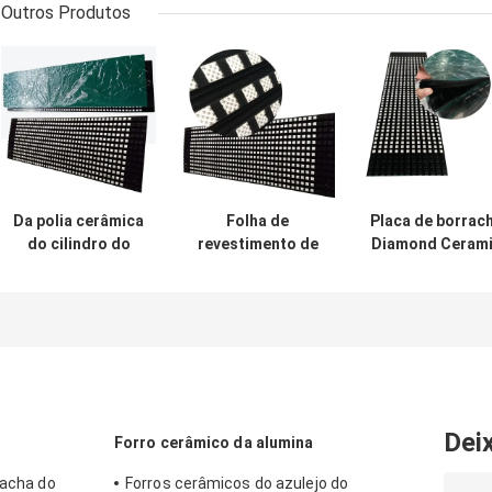
Outros Produtos
Da polia cerâmica
Folha de
Placa de borrac
do cilindro do
revestimento de
Diamond Ceram
retardamento da
borracha
Pulley Lagging
polia do
cerâmica de
Lining com
transporte de
retardamento da
camada do
correia
polia do
contato
retardamento de
transporte com
borracha
camada de
ligamento da NC
Dei
Forro cerâmico da alumina
racha do
Forros cerâmicos do azulejo do