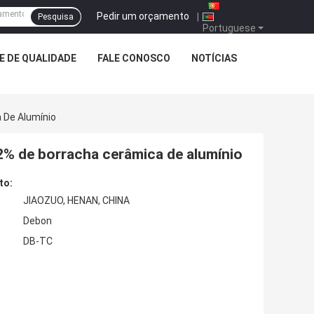
Pedir um orçamento
|
Pesquisa
Portuguese
 DE QUALIDADE
FALE CONOSCO
NOTÍCIAS
 De Alumínio
2% de borracha cerâmica de alumínio
to:
JIAOZUO, HENAN, CHINA
Debon
DB-TC