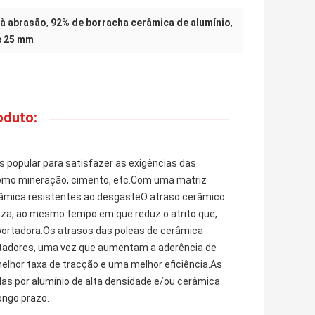
 à abrasão
,
92% de borracha cerâmica de alumínio
,
e 25 mm
oduto:
 popular para satisfazer as exigências das
como mineração, cimento, etc.Com uma matriz
râmica resistentes ao desgasteO atraso cerâmico
eza, ao mesmo tempo em que reduz o atrito que,
sportadora.Os atrasos das poleas de cerâmica
tadores, uma vez que aumentam a aderência de
melhor taxa de tracção e uma melhor eficiência.As
das por alumínio de alta densidade e/ou cerâmica
ongo prazo.