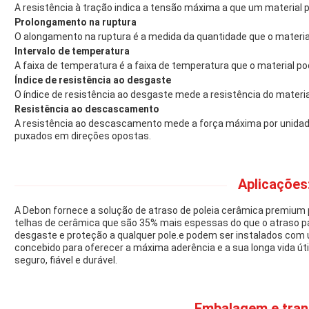
A resistência à tração indica a tensão máxima a que um material 
Prolongamento na ruptura
O alongamento na ruptura é a medida da quantidade que o material
Intervalo de temperatura
A faixa de temperatura é a faixa de temperatura que o material 
Índice de resistência ao desgaste
O índice de resistência ao desgaste mede a resistência do materi
Resistência ao descascamento
A resistência ao descascamento mede a força máxima por unidade
puxados em direções opostas.
Aplicações
A Debon fornece a solução de atraso de poleia cerâmica premium p
telhas de cerâmica que são 35% mais espessas do que o atraso pa
desgaste e proteção a qualquer pole.e podem ser instalados com u
concebido para oferecer a máxima aderência e a sua longa vida ú
seguro, fiável e durável.
Embalagem e tran