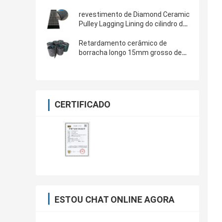
largura 10m comprimento
revestimento de Diamond Ceramic
Pulley Lagging Lining do cilindro do
transporte da espessura de 12mm
Retardamento cerâmico de
borracha longo 15mm grosso de
retardamento cerâmico da polia
10m da polia 12mm do cilindro do
transporte
CERTIFICADO
ESTOU CHAT ONLINE AGORA